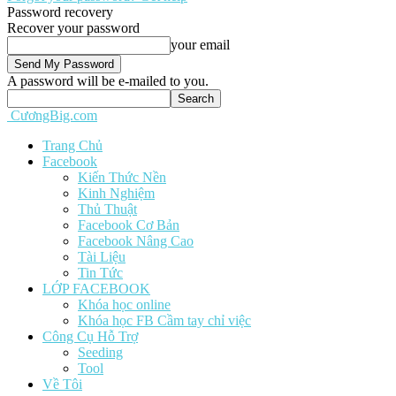
Password recovery
Recover your password
your email
A password will be e-mailed to you.
CươngBig.com
Trang Chủ
Facebook
Kiến Thức Nền
Kinh Nghiệm
Thủ Thuật
Facebook Cơ Bản
Facebook Nâng Cao
Tài Liệu
Tin Tức
LỚP FACEBOOK
Khóa học online
Khóa học FB Cầm tay chỉ việc
Công Cụ Hỗ Trợ
Seeding
Tool
Về Tôi