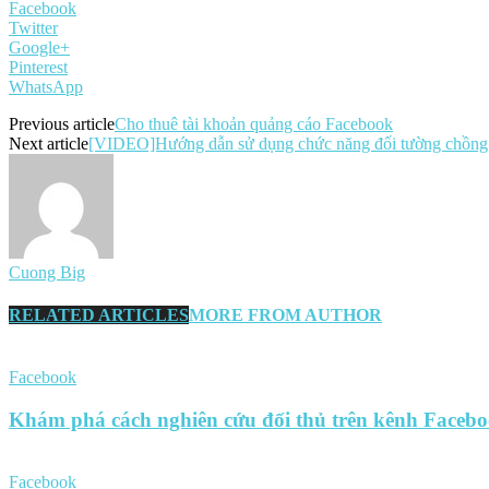
Facebook
Twitter
Google+
Pinterest
WhatsApp
Previous article
Cho thuê tài khoản quảng cáo Facebook
Next article
[VIDEO]Hướng dẫn sử dụng chức năng đối tường chồng 
Cuong Big
RELATED ARTICLES
MORE FROM AUTHOR
Facebook
Khám phá cách nghiên cứu đối thủ trên kênh Faceb
Facebook