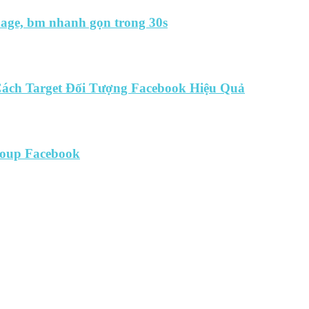
,page, bm nhanh gọn trong 30s
ách Target Đối Tượng Facebook Hiệu Quả
group Facebook