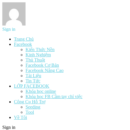
Sign in
Trang Chủ
Facebook
Kiến Thức Nền
Kinh Nghiệm
Thủ Thuật
Facebook Cơ Bản
Facebook Nâng Cao
Tài Liệu
Tin Tức
LỚP FACEBOOK
Khóa học online
Khóa học FB Cầm tay chỉ việc
Công Cụ Hỗ Trợ
Seeding
Tool
Về Tôi
Sign in