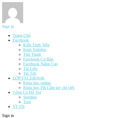
Sign in
Trang Chủ
Facebook
Kiến Thức Nền
Kinh Nghiệm
Thủ Thuật
Facebook Cơ Bản
Facebook Nâng Cao
Tài Liệu
Tin Tức
LỚP FACEBOOK
Khóa học online
Khóa học FB Cầm tay chỉ việc
Công Cụ Hỗ Trợ
Seeding
Tool
Về Tôi
Sign in