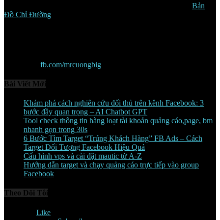
Tầng 7, Toà nhà ON PlaZa Số 616 Đường 3/2, P.14, Q.10. (
Bản
Đồ Chỉ Đường
)
Hotline
: 0938 205 019
Email:
cuongbig.info@gmail.com
Facebook :
fb.com/mrcuongbig
Bài Viết Mới
Khám phá cách nghiên cứu đối thủ trên kênh Facebook: 3
bước đầy quan trọng – AI Chatbot GPT
Tool check thông tin hàng loạt tài khoản quảng cáo,page, bm
nhanh gọn trong 30s
6 Bước Tìm Target “Trúng Khách Hàng” FB Ads – Cách
Target Đối Tượng Facebook Hiệu Quả
Cấu hình vps và cài đặt mautic từ A-Z
Hướng dẫn target và chạy quảng cáo trực tiếp vào group
Facebook
Theo Dõi Tôi
3,035
Fans
Like