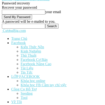
Password recovery
Recover your password
your email
A password will be e-mailed to you.
CươngBig.com
Trang Chủ
Facebook
Kiến Thức Nền
Kinh Nghiệm
Thủ Thuật
Facebook Cơ Bản
Facebook Nâng Cao
Tài Liệu
Tin Tức
LỚP FACEBOOK
Khóa học online
Khóa học FB Cầm tay chỉ việc
Công Cụ Hỗ Trợ
Seeding
Tool
Về Tôi