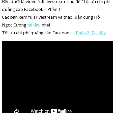
Bên dưới là video full livestream chủ đề “Tối ưu chi phí
quảng cáo Facebook – Phần 1”.
Các bạn xem full livestream và thảo luận cùng Hồ
Ngọc Cương
tại đây
nhé!
Tối ưu chi phí quảng cáo Facebook –
Phần 2. Tại đây
.